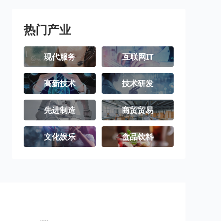
璧山区
梁平区
城口县
丰都县
垫江县
武隆区
热门产业
忠县
开州区
云阳县
现代服务
互联网IT
奉节县
巫山县
巫溪县
高新技术
技术研发
石柱土家族自
秀山土家族苗
酉阳土家族苗
治县
族自治县
族自治县
彭水苗族土家
江津区
合川区
先进制造
商贸贸易
族自治县
永川区
南川区
文化娱乐
食品饮料