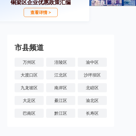
铜梁区企业优惠政策汇编
查看详情 >
市县频道
万州区
涪陵区
渝中区
大渡口区
江北区
沙坪坝区
九龙坡区
南岸区
北碚区
大足区
綦江区
渝北区
巴南区
黔江区
长寿区
潼南区
铜梁区
荣昌区