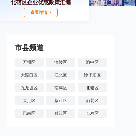
北碚区企业优惠政策汇编
查看详情 >
市县频道
万州区
涪陵区
渝中区
大渡口区
江北区
沙坪坝区
九龙坡区
南岸区
北碚区
大足区
綦江区
渝北区
巴南区
黔江区
长寿区
潼南区
铜梁区
荣昌区