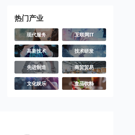
璧山区
梁平区
城口县
丰都县
垫江县
武隆区
热门产业
忠县
开州区
云阳县
现代服务
互联网IT
奉节县
巫山县
巫溪县
高新技术
技术研发
石柱土家族自
秀山土家族苗
酉阳土家族苗
治县
族自治县
族自治县
彭水苗族土家
江津区
合川区
先进制造
商贸贸易
族自治县
永川区
南川区
文化娱乐
食品饮料