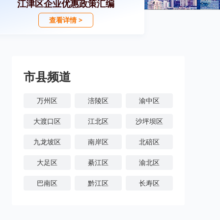
江津区企业优惠政策汇编
查看详情 >
市县频道
万州区
涪陵区
渝中区
大渡口区
江北区
沙坪坝区
九龙坡区
南岸区
北碚区
大足区
綦江区
渝北区
巴南区
黔江区
长寿区
潼南区
铜梁区
荣昌区