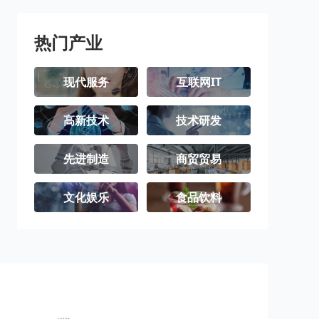
璧山区
梁平区
城口县
丰都县
垫江县
武隆区
热门产业
忠县
开州区
云阳县
现代服务
互联网IT
奉节县
巫山县
巫溪县
高新技术
技术研发
石柱土家族自
秀山土家族苗
酉阳土家族苗
治县
族自治县
族自治县
彭水苗族土家
江津区
合川区
先进制造
商贸贸易
族自治县
永川区
南川区
文化娱乐
食品饮料