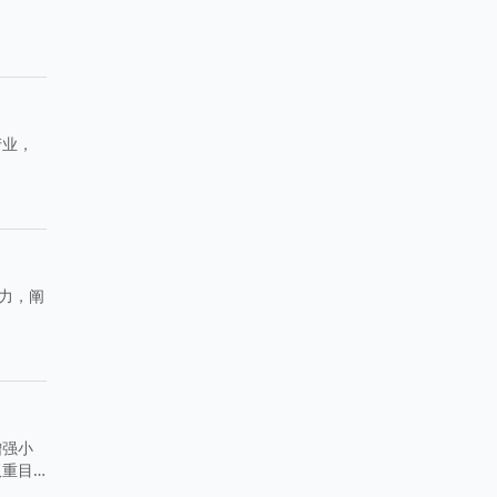
产业，
力，阐
增强小
双重目